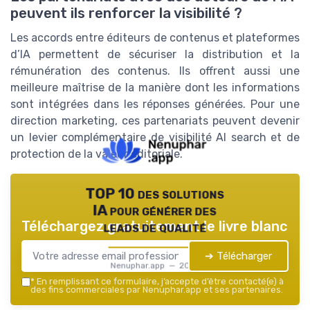
peuvent ils renforcer la visibilité ?
Les accords entre éditeurs de contenus et plateformes
d’IA permettent de sécuriser la distribution et la
rémunération des contenus. Ils offrent aussi une
meilleure maîtrise de la manière dont les informations
sont intégrées dans les réponses générées. Pour une
direction marketing, ces partenariats peuvent devenir
un levier complémentaire de visibilité AI search et de
protection de la valeur éditoriale.
TOP 10 des solutions
IA pour générer des
Téléchargez gratuitement le livre blanc
leads de qualité
➔ Télécharger
Nenuphar.app — 2026
*
En remplissant ce formulaire, j’accepte d’être contacté(e) à
des fins commerciales par Nenuphar.app et ses partenaires.