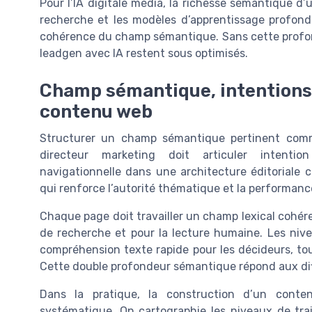
Pour l’IA digitale média, la richesse sémantique d
recherche et les modèles d’apprentissage profond 
cohérence du champ sémantique. Sans cette profo
leadgen avec IA restent sous optimisés.
Champ sémantique, intentions 
contenu web
Structurer un champ sémantique pertinent comm
directeur marketing doit articuler intention
navigationnelle dans une architecture éditoriale 
qui renforce l’autorité thématique et la performanc
Chaque page doit travailler un champ lexical cohére
de recherche et pour la lecture humaine. Les ni
compréhension texte rapide pour les décideurs, tou
Cette double profondeur sémantique répond aux dif
Dans la pratique, la construction d’un cont
systématique. On cartographie les niveaux de trait