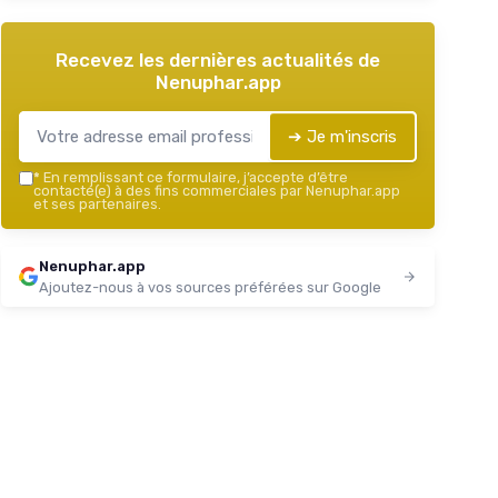
Recevez les dernières actualités de
Nenuphar.app
➔ Je m'inscris
*
En remplissant ce formulaire, j’accepte d’être
contacté(e) à des fins commerciales par Nenuphar.app
et ses partenaires.
Nenuphar.app
Ajoutez-nous à vos sources préférées sur Google