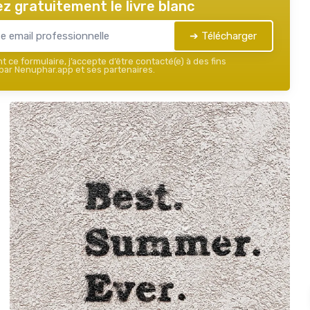
z gratuitement le livre blanc
➔ Télécharger
 ce formulaire, j’accepte d’être contacté(e) à des fins
ar Nenuphar.app et ses partenaires.