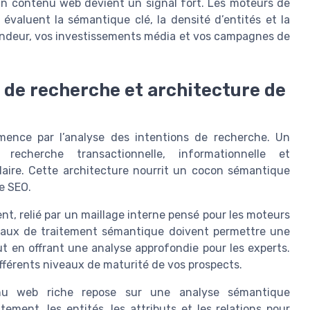
’un contenu web devient un signal fort. Les moteurs de
évaluent la sémantique clé, la densité d’entités et la
ndeur, vos investissements média et vos campagnes de
de recherche et architecture de
ence par l’analyse des intentions de recherche. Un
 recherche transactionnelle, informationnelle et
claire. Cette architecture nourrit un cocon sémantique
e SEO.
nt, relié par un maillage interne pensé pour les moteurs
veaux de traitement sémantique doivent permettre une
t en offrant une analyse approfondie pour les experts.
férents niveaux de maturité de vos prospects.
enu web riche repose sur une analyse sémantique
ement, les entités, les attributs et les relations pour