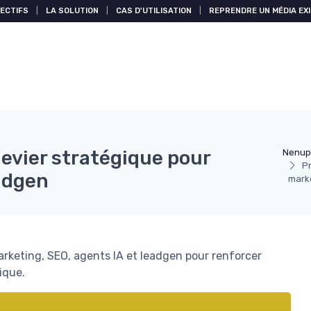
ECTIFS
|
LA SOLUTION
|
CAS D'UTILISATION
|
REPRENDRE UN MÉDIA EX
evier stratégique pour
Nenup
Pr
eadgen
marke
keting, SEO, agents IA et leadgen pour renforcer
ique.