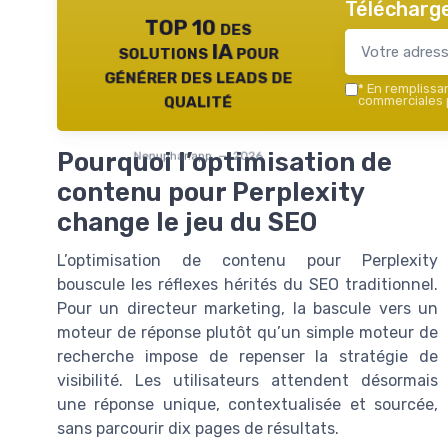
Télécharge
TOP 10 des
solutions IA pour
générer des leads de
*
En remplissant
qualité
commerciales p
Pourquoi l’optimisation de
Nenuphar.app — 2026
contenu pour Perplexity
change le jeu du SEO
L’optimisation de contenu pour Perplexity
bouscule les réflexes hérités du SEO traditionnel.
Pour un directeur marketing, la bascule vers un
moteur de réponse plutôt qu’un simple moteur de
recherche impose de repenser la stratégie de
visibilité. Les utilisateurs attendent désormais
une réponse unique, contextualisée et sourcée,
sans parcourir dix pages de résultats.