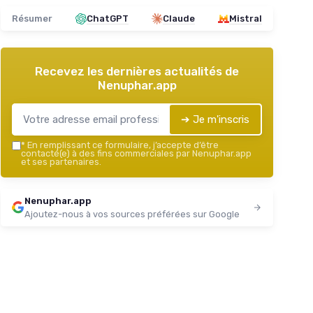
Résumer
ChatGPT
Claude
Mistral
Recevez les dernières actualités de
Nenuphar.app
➔ Je m'inscris
*
En remplissant ce formulaire, j’accepte d’être
contacté(e) à des fins commerciales par Nenuphar.app
et ses partenaires.
Nenuphar.app
Ajoutez-nous à vos sources préférées sur Google