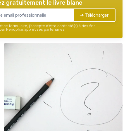
z gratuitement le livre blanc
➔ Télécharger
 ce formulaire, j’accepte d’être contacté(e) à des fins
ar Nenuphar.app et ses partenaires.