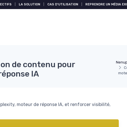
ECTIFS
|
LA SOLUTION
|
CAS D'UTILISATION
|
REPRENDRE UN MÉDIA EX
ion de contenu pour
Nenup
C
 réponse IA
mote
exity, moteur de réponse IA, et renforcer visibilité,