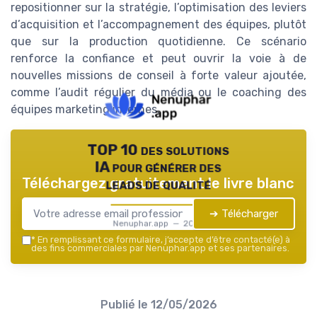
repositionner sur la stratégie, l’optimisation des leviers
d’acquisition et l’accompagnement des équipes, plutôt
que sur la production quotidienne. Ce scénario
renforce la confiance et peut ouvrir la voie à de
nouvelles missions de conseil à forte valeur ajoutée,
comme l’audit régulier du média ou le coaching des
équipes marketing internes.
TOP 10 des solutions
IA pour générer des
Téléchargez gratuitement le livre blanc
leads de qualité
➔ Télécharger
Nenuphar.app — 2026
*
En remplissant ce formulaire, j’accepte d’être contacté(e) à
des fins commerciales par Nenuphar.app et ses partenaires.
Publié le
12/05/2026