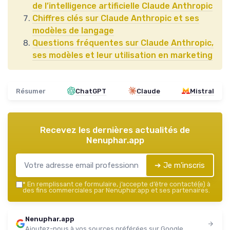
de l’intelligence artificielle Claude Anthropic
Chiffres clés sur Claude Anthropic et ses
modèles de langage
Questions fréquentes sur Claude Anthropic,
ses modèles et leur utilisation en marketing
Résumer
ChatGPT
Claude
Mistral
Recevez les dernières actualités de
Nenuphar.app
➔ Je m'inscris
*
En remplissant ce formulaire, j’accepte d’être contacté(e) à
des fins commerciales par Nenuphar.app et ses partenaires.
Nenuphar.app
Ajoutez-nous à vos sources préférées sur Google