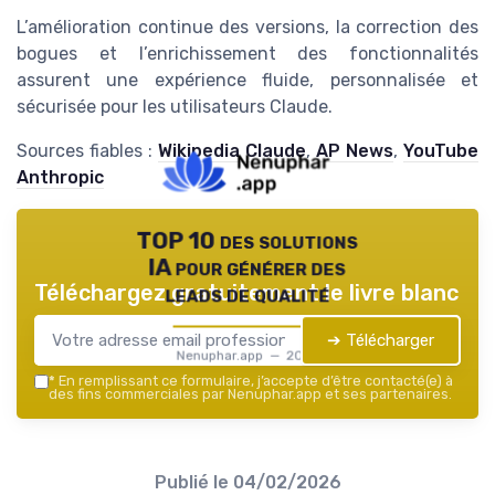
L’amélioration continue des versions, la correction des
bogues et l’enrichissement des fonctionnalités
assurent une expérience fluide, personnalisée et
sécurisée pour les utilisateurs Claude.
Sources fiables :
Wikipedia Claude
,
AP News
,
YouTube
Anthropic
TOP 10 des solutions
IA pour générer des
Téléchargez gratuitement le livre blanc
leads de qualité
➔ Télécharger
Nenuphar.app — 2026
*
En remplissant ce formulaire, j’accepte d’être contacté(e) à
des fins commerciales par Nenuphar.app et ses partenaires.
Publié le
04/02/2026